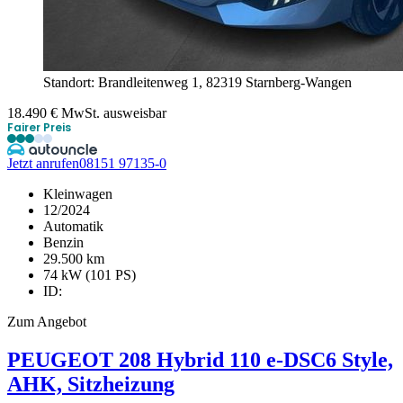
Standort: Brandleitenweg 1,
82319 Starnberg-Wangen
18.490
€
MwSt. ausweisbar
Fairer Preis
Jetzt anrufen
08151 97135-0
Kleinwagen
12/2024
Automatik
Benzin
29.500 km
74 kW (101 PS)
ID:
Zum Angebot
PEUGEOT
208
Hybrid 110 e-DSC6 Style,
AHK, Sitzheizung