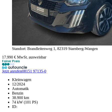
Standort: Brandleitenweg 1,
82319 Starnberg-Wangen
17.990
€
MwSt. ausweisbar
Fairer Preis
Jetzt anrufen
08151 97135-0
Kleinwagen
12/2024
Automatik
Benzin
38.900 km
74 kW (101 PS)
ID: