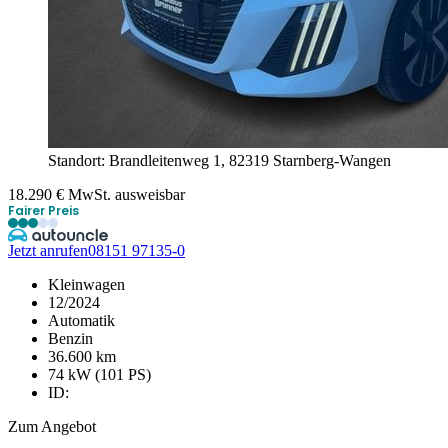
Standort: Brandleitenweg 1,
82319 Starnberg-Wangen
18.290
€
MwSt. ausweisbar
Fairer Preis
Jetzt anrufen
08151 97135-0
Kleinwagen
12/2024
Automatik
Benzin
36.600 km
74 kW (101 PS)
ID:
Zum Angebot