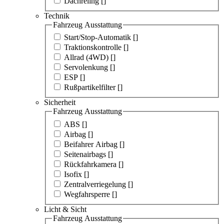
Dachreling [
]
Technik
Fahrzeug Ausstattung
Start/Stop-Automatik [
]
Traktionskontrolle [
]
Allrad (4WD) [
]
Servolenkung [
]
ESP [
]
Rußpartikelfilter [
]
Sicherheit
Fahrzeug Ausstattung
ABS [
]
Airbag [
]
Beifahrer Airbag [
]
Seitenairbags [
]
Rückfahrkamera [
]
Isofix [
]
Zentralverriegelung [
]
Wegfahrsperre [
]
Licht & Sicht
Fahrzeug Ausstattung