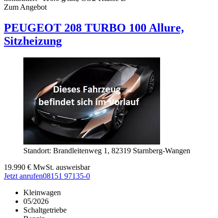
Zum Angebot
PEUGEOT
208
TURBO 100 Allure,
Sitzheizung
Standort: Brandleitenweg 1,
82319 Starnberg-Wangen
19.990
€
MwSt. ausweisbar
Jetzt anrufen
08151 97135-0
Kleinwagen
05/2026
Schaltgetriebe