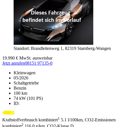
Standort: Brandleitenweg 1,
82319 Starnberg-Wangen
19.990
€
MwSt. ausweisbar
Jetzt anrufen
08151 97135-0
Kleinwagen
05/2026
Schaltgetriebe
Benzin
100 km
74 kW (101 PS)
ID:
1
Kraftstoffverbrauch kombiniert
5.1 l/100km, CO2-Emissionen
2
kombiniert
116.0 g/km, CO2-Klasse D