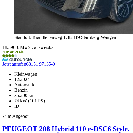
Standort: Brandleitenweg 1,
82319 Starnberg-Wangen
18.390
€
MwSt. ausweisbar
Guter Preis
Jetzt anrufen
08151 97135-0
Kleinwagen
12/2024
Automatik
Benzin
35.200 km
74 kW (101 PS)
ID:
Zum Angebot
PEUGEOT
208
Hybrid 110 e-DSC6 Style,