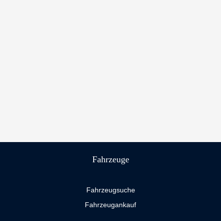
Wiesn-warm-up 2026
Liebe Kundinnen, liebe Kunden,wir laden ganz
herzlich ein zu unserem Wiesn-warm-up am ...
Fahrzeuge
Fahrzeugsuche
Fahrzeugankauf